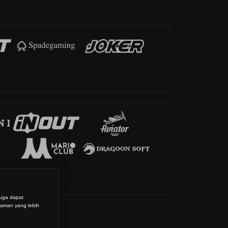
juga dapat
laman yang lebih