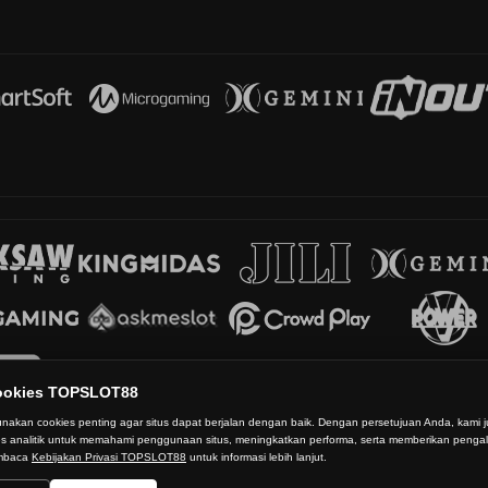
ookies TOPSLOT88
an cookies penting agar situs dapat berjalan dengan baik. Dengan persetujuan Anda, kami 
Sports
Sabung Ayam
 analitik untuk memahami penggunaan situs, meningkatkan performa, serta memberikan penga
embaca
Kebijakan Privasi TOPSLOT88
untuk informasi lebih lanjut.