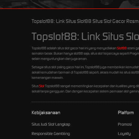
Topslot88: Link Situs Slot88 Situs Slot Gacor 
Topslot88: Link Situs 
Topslot88 adalah situs slot gacor hari ini yang menyediakan
Slot88
resmi ga
semakin besar. Bukan hanya slot88 saja, situs slot terpercaya seperti Pr
selain menguntungkan dan juga aman.
Sebagai situs slot paling gacor hari ini, Topslot88 juga memberikan kemu
sekali kemudahan bermain di Topslot88 seperti, akses mudah ke situs slot88
kemenangan maxwin.
Situs
Slot
Topslot88 sangat mememtingkan kecepatan dan kualitas yang dib
sekali tanpa gangguan. Dan dengan kecepatan sistem permaian slot gaming 
Kebijaksanaan
Platform
Situs Judi Slot Lengkap
Promosi
Responsible Gambling
Loyalty