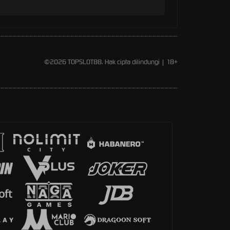
©2026 TOPSLOT88. Hak cipta dilindungi | 18+