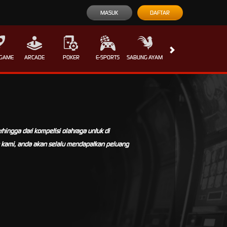
MASUK
DAFTAR
 GAME
ARCADE
POKER
E-SPORTS
SABUNG AYAM
PROMOSI
rhingga dari kompetisi olahraga untuk di
an kami, anda akan selalu mendapatkan peluang