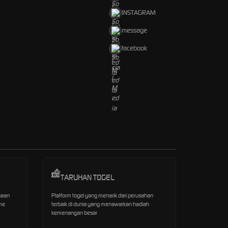
INSTAGRAM
message
facebook
TARUHAN TOGEL
haan
Platform togel yang menarik dari perusahan
ame
terbaik di dunia yang menawarkan hadiah
kemenangan besar