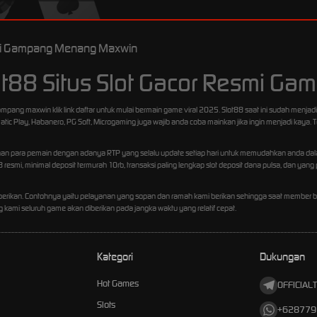
Resmi Gampang Menang Maxwin
Slot88 Situs Slot Gacor Resmi
mpang maxwin klik link daftar untuk mulai bermain game viral 2025. Slot88 saat ini sudah menjad
agmatic Play, Habanero, PG Soft, Microgaming juga wajib anda coba mainkan jika ingin menjadi k
dahan para pemain dengan adanya RTP yang selalu update setiap hari untuk memudahkan anda dala
 resmi, minimal deposit termurah 10rb, transaksi paling lengkap slot deposit dana pulsa, dan ya
erikan. Contohnya yaitu pelayanan yang sopan dan ramah kami berikan sehingga saat member 
kami seluruh game akan diberikan pada jangka waktu yang relatif cepat.
Kategori
Dukungan
Hot Games
OFFICIAL
Slots
+628779