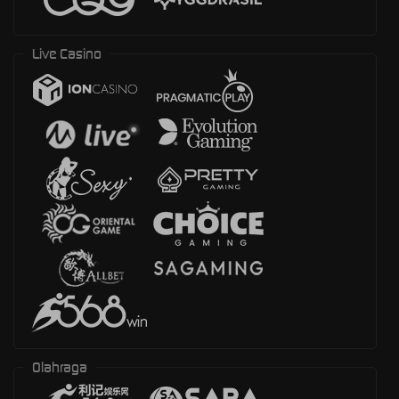
Live Casino
Olahraga