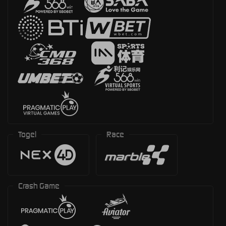
Togel
Race
Crash Game