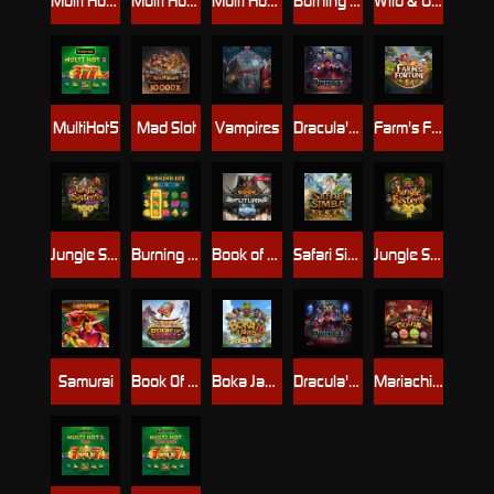
Multi Hot 40
Multi Hot Ways
Multi Hot 10
Burning Ice 40
Wild & Gods
MultiHot5
Mad Slot
Vampires
Dracula's Fortune
Farm's Fortune
Jungle Sisters Deluxe
Burning Ice
Book of Futuria
Safari Simba
Jungle Sisters
Samurai
Book Of Bonanza
Boka Jamba 10
Dracula's Fortune Halloween Edition
Mariachi Coins