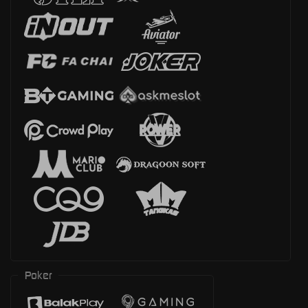
Poker