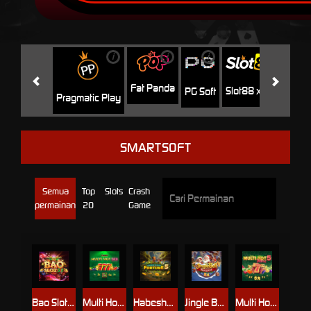
i
i
i
i
i
Facha
Fat Panda
Slot88 x PP
PG Soft
Pragmatic Play
SMARTSOFT
Semua
Top
Slots
Crash
permainan
20
Game
Bao Slot 5X
Multi Hot 100
Habesha Fortune 5
Jingle Bell Bonanza
Multi Hot 5 Deluxe