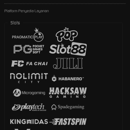
Platform Penyedia Layanan
Slots