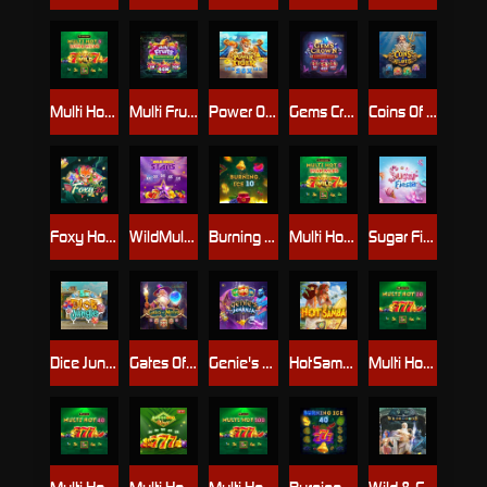
Multi Hot 5 Super Wilds
Multi Fruits Charging Wilds
Power Of Tiger
Gems Crown Charging Wilds
Coins Of Atlantis
Foxy Hot 20
WildMultiStar
Burning Ice 10
Multi Hot 5 Burn Wilds
Sugar Fiesta
Dice Jungle
Gates Of Merlyn
Genie's Bonanza
HotSamba
Multi Hot 20