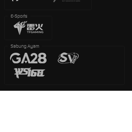
E-Sports
Sabung Ayam