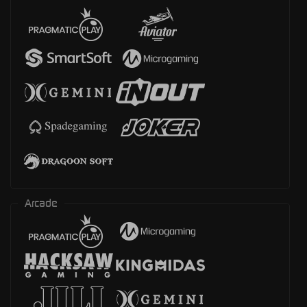
Arcade