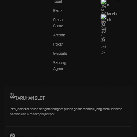
Togel
e
Race
facebo
Crash
ok
Game
Arcade
Poker
E-Sports
Sabung
Ayam
TARUHAN SLOT
Penyedia slot online dengan beragam pilihan game menarik yang memudahkan
pemain untuk mencapai jackpot