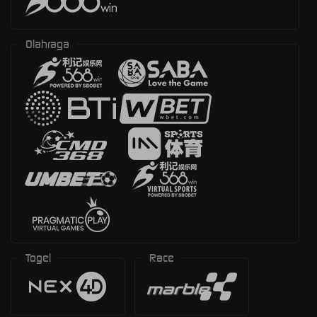
Olahraga
Togel
Race