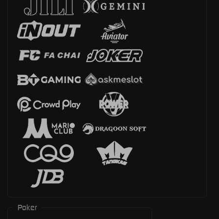
Poker