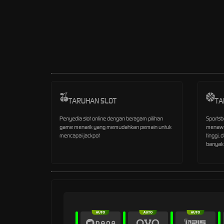
TARUHAN SLOT
TA
Penyedia slot online dengan beragam pilihan
Sportsb
game menarik yang memudahkan pemain untuk
menawar
mencapai jackpot
tinggi,
banyak 