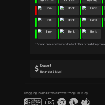
* Selama bank maintenance dan bank offline deposit dan penarik
Deposit
Rata-rata 3 Menit
Tanggung Jawab Bermain
Browser Yang Didukung