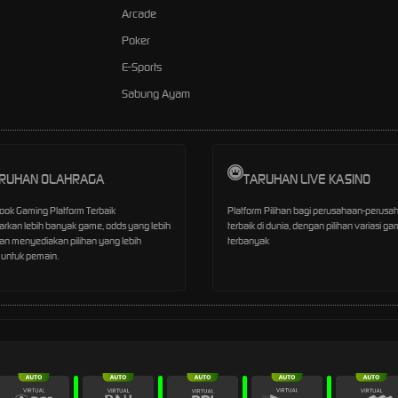
Arcade
Poker
E-Sports
Sabung Ayam
RUHAN OLAHRAGA
TARUHAN LIVE KASINO
ook Gaming Platform Terbaik
Platform Pilihan bagi perusahaan-perusa
kan lebih banyak game, odds yang lebih
terbaik di dunia, dengan pilihan variasi g
 dan menyediakan pilihan yang lebih
terbanyak
untuk pemain.