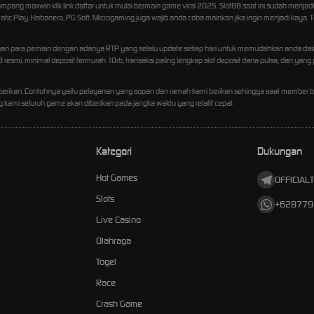
mpang maxwin klik link daftar untuk mulai bermain game viral 2025. Slot88 saat ini sudah menjad
agmatic Play, Habanero, PG Soft, Microgaming juga wajib anda coba mainkan jika ingin menjadi k
dahan para pemain dengan adanya RTP yang selalu update setiap hari untuk memudahkan anda dala
 resmi, minimal deposit termurah 10rb, transaksi paling lengkap slot deposit dana pulsa, dan ya
erikan. Contohnya yaitu pelayanan yang sopan dan ramah kami berikan sehingga saat member 
kami seluruh game akan diberikan pada jangka waktu yang relatif cepat.
Kategori
Dukungan
Hot Games
OFFICIAL
Slots
+628779
Live Casino
Olahraga
Togel
Race
Crash Game