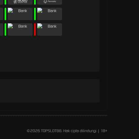
©2026 TOPSLOT88. Hak cipta dilindungi | 18+