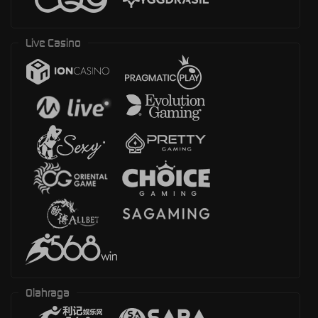
Live Casino
Olahraga