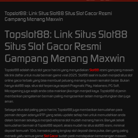
Topslot88: Link Situs Slot88 Situs Slot Gacor Resmi
Gampang Menang Maxwin
Topslot88: Link Situs Slot88
Situs Slot Gacor Resmi
Gampang Menang Maxwin
Topslot88 adalah situs slot gacor hari ini yang menyediakan
Slot88
resmi gampang maxwin
klik link daftar untuk mulai bermain game viral 2025. Slot88 saat ini sudah menjadi situs slot
online gacor terbaik yang bisa membuat peluang menang maxwin semakin besar. Bukan
hanya slot88 saja, situs slot terpercaya seperti Pragmatic Play, Habanero, PG Soft,
Microgaming juga wajib anda coba mainkan jika ingin menjadi kaya. Topslot88 di jamin
memberikan pengalaman bermain paling mengesankan selain menguntungkan dan juga
aman.
Sebagai situs slot paling gacor hari ini, Topslot88 juga memberikan kemudahan para
pemain dengan adanya RTP yang selalu update setiap hari untuk memudahkan anda
dalam bermain sekaligus menjadi referensi slot mudah menang hari ini. Banyak sekali
kemudahan bermain di Topslot88 seperti, akses mudah ke situs slot88 resmi, minimal
deposit termurah 10rb, transaksi paling lengkap slot deposit dana pulsa, dan yang paling
menarik yaitu semua game
Slot Gacor
sudah pasti mendapakan kemenangan maxwin.