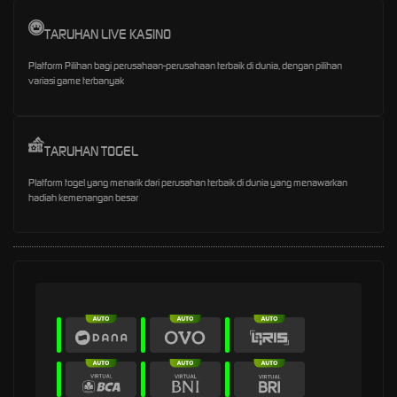
TARUHAN LIVE KASINO
Platform Pilihan bagi perusahaan-perusahaan terbaik di dunia, dengan pilihan
variasi game terbanyak
TARUHAN TOGEL
Platform togel yang menarik dari perusahan terbaik di dunia yang menawarkan
hadiah kemenangan besar