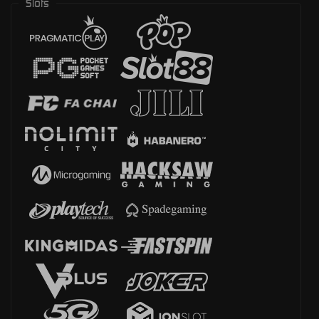
Slots