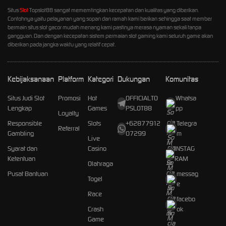
Situs
Slot
Topslot88 sangat mememtingkan kecepatan dan kualitas yang diberikan.
Contohnya yaitu pelayanan yang sopan dan ramah kami berikan sehingga saat member
bermain situs slot gacor mudah menang kami pastinya merasa nyaman sekali tanpa
gangguan. Dan dengan kecepatan sistem permaian slot gaming kami seluruh game akan
diberikan pada jangka waktu yang relatif cepat.
Kebijaksanaan
Platform
Kategori
Dukungan
Komunitas
Situs Judi Slot
Promosi
Hot
OFFICIALTO
Whatsa
Lengkap
Games
PSLOT88
pp
Loyalty
Responsible
Slots
+62877912
Telegra
Referral
Gambling
07299
m
Live
Syarat dan
Casino
INSTAG
Ketentuan
RAM
Olahraga
Pusat Bantuan
messag
Togel
e
Race
facebo
Crash
ok
Game